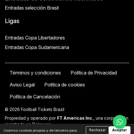
Entradas selección Brasil
Ligas
Entradas Copa Libertadores
Entradas Copa Sudamericana
Términos y condiciones
Política de Privacidad
Aviso Legal
Política de cookies
Política de Cancelación
© 2026 Football Tickets Brazil
Propiedad y operado por
FT Americas Inc.
, una corporación
registrada en Delaware
EIN: 33–2865021 | Dirección registrada: 16192 Coastal Highway,
Rechazar
Aceptar
Usamos cookies propias y de terceros para