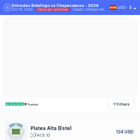
Entradas Botafogo vs Chapecoense - 2026
‹
USD - $
Oct 18, 2026 ·
Fecha por confirmar
· Estadio Olímpico Nilton Santos
Filters
Platea Alta (Este)
124 USD
FACE ID