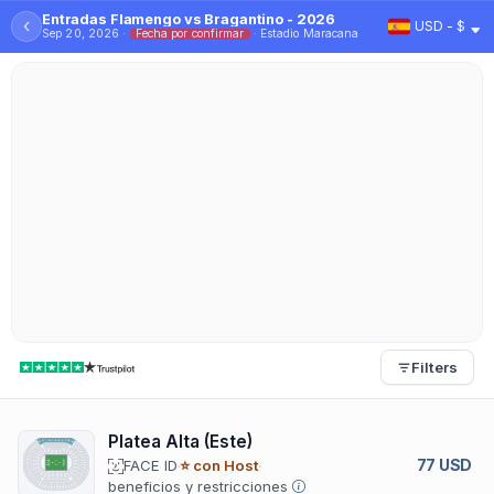
Entradas Flamengo vs Bragantino - 2026
‹
USD - $
Sep 20, 2026 ·
Fecha por confirmar
· Estadio Maracana
Filters
Platea Alta (Este)
77 USD
FACE ID
⭐ con Host
beneficios y restricciones