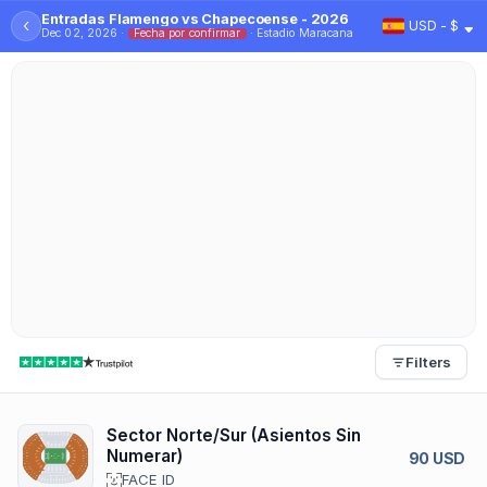
Entradas Flamengo vs Chapecoense - 2026
‹
USD - $
Dec 02, 2026 ·
Fecha por confirmar
· Estadio Maracana
Filters
Sector Norte/Sur (Asientos Sin
Numerar)
90 USD
FACE ID