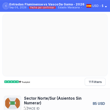
Entradas Fluminense vs Vasco Da Gama - 2026
‹
USD - $
Sep 06, 2026 ·
Fecha por confirmar
· Estadio Maracana - Rio
Filters
Sector Norte/Sur (Asientos Sin
Numerar)
85 USD
FACE ID