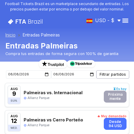
Football Tickets Brazil es un marketplace secundario de entradas. Los
precios pueden estar por encima o por debajo del valor nominal.
USD - $
Inicio
Entradas Palmeiras
Entradas Palmeiras
Compra tus entradas de forma segura con 100% de garantía
Entradas para el próximo partido de Palmeiras
AUG
⏳ Es hoy
9
Palmeiras vs. Internacional
Próxima
Allianz Parque
mente
SUN.
AUG
🔥 Muy demandado
12
Palmeiras vs Cerro Porteño
Desde
Allianz Parque
94 USD
WED.