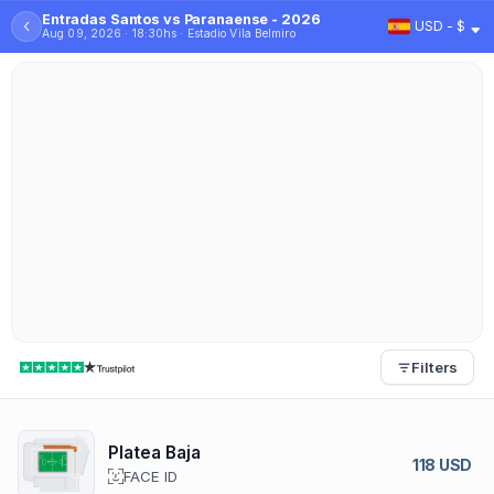
Entradas Santos vs Paranaense - 2026
‹
USD - $
Aug 09, 2026 · 18:30hs · Estadio Vila Belmiro
Filters
Platea Baja
118 USD
FACE ID