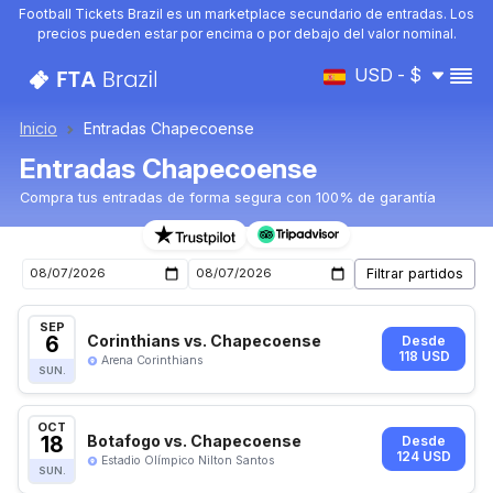
Football Tickets Brazil es un marketplace secundario de entradas. Los
precios pueden estar por encima o por debajo del valor nominal.
USD - $
Inicio
Entradas Chapecoense
Entradas Chapecoense
Compra tus entradas de forma segura con 100% de garantía
Entradas para el próximo partido de Chapecoense
SEP
6
Corinthians vs. Chapecoense
Desde
118 USD
Arena Corinthians
SUN.
OCT
18
Botafogo vs. Chapecoense
Desde
124 USD
Estadio Olímpico Nilton Santos
SUN.