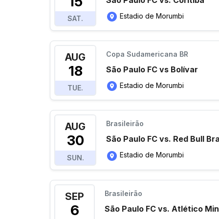
15
São Paulo FC vs. Coritiba
Estadio de Morumbi
SAT.
Copa Sudamericana BR
AUG
18
São Paulo FC vs Bolívar
Estadio de Morumbi
TUE.
Brasileirão
AUG
30
São Paulo FC vs. Red Bull Br
Estadio de Morumbi
SUN.
Brasileirão
SEP
6
São Paulo FC vs. Atlético Min