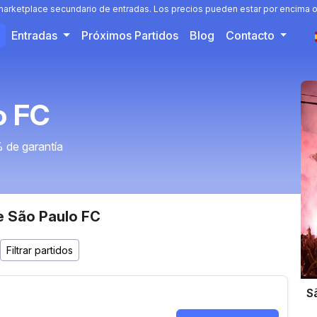
 marketplace secundario de entradas. Los precios pueden estar por encima o
Entradas
Próximos Partidos
Blog
Contacto
o FC
 de garantía
e São Paulo FC
S