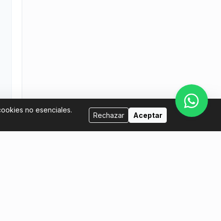
cookies no esenciales.
Rechazar
Aceptar
Vende con nosotros
l.com
Quiero ser host
Quiero poner mis entradas a la venta