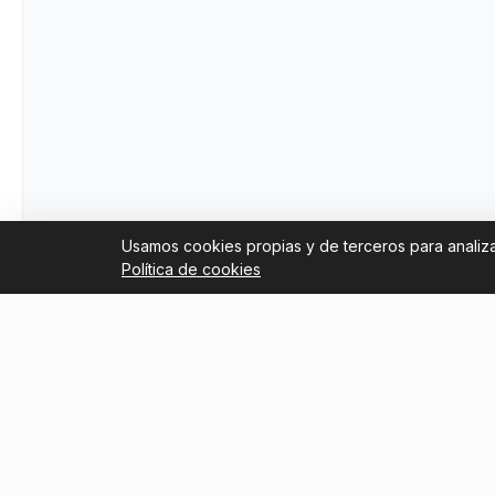
Usamos cookies propias y de terceros para analizar
Política de cookies
Links útiles
Blog
Trustpilot Reviews
Cómo co
Flameng
Tripadvisor Reviews