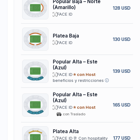
Popular Baja – Norte
(Amarillo)
128 USD
FACE ID
Platea Baja
130 USD
FACE ID
Popular Alta – Este
(Azul)
139 USD
FACE ID
⭐ con Host
beneficios y restricciones
Popular Alta – Este
(Azul)
165 USD
FACE ID
⭐ con Host
con Traslado
Platea Alta
177 USD
FACE ID
🥂 Con hospitality