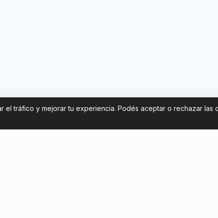
 el tráfico y mejorar tu experiencia. Podés aceptar o rechazar las 
Contáctanos
nseguir entradas para
contact@footballticketsbrazi
o en la Copa Libertadores 2026
+54 11 58581961