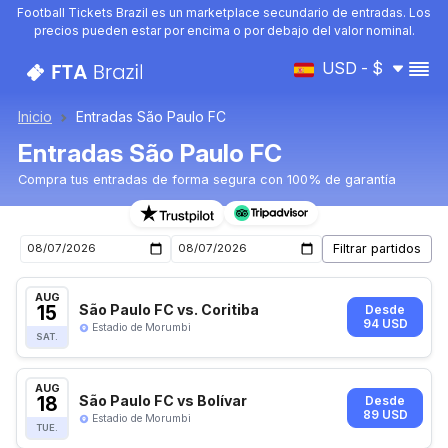
Football Tickets Brazil es un marketplace secundario de entradas. Los
precios pueden estar por encima o por debajo del valor nominal.
USD - $
Inicio
Entradas São Paulo FC
Entradas São Paulo FC
Compra tus entradas de forma segura con 100% de garantía
Entradas para el próximo partido de São Paulo FC
AUG
15
São Paulo FC vs. Coritiba
Desde
94 USD
Estadio de Morumbi
SAT.
AUG
18
São Paulo FC vs Bolívar
Desde
89 USD
Estadio de Morumbi
TUE.