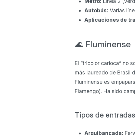
Metro:
Línea 2 (Verd
Autobús:
Varias lín
Aplicaciones de tr
🌊 Fluminense
El “tricolor carioca” no 
más laureado de Brasil 
Fluminense es empaparse
Flamengo). Ha sido camp
Tipos de entrada
Arquibancada:
Ferv