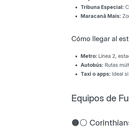
Tribuna Especial:
Co
Maracanã Mais:
Zon
Cómo llegar al es
Metro:
Línea 2, est
Autobús:
Rutas múlt
Taxi o apps:
Ideal s
Equipos de Fu
⚫⚪ Corinthian