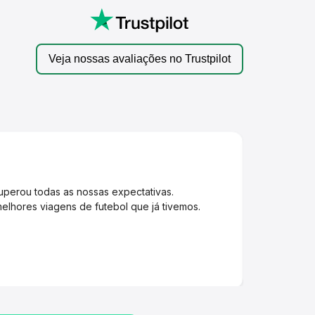
Veja nossas avaliações no Trustpilot
uperou todas as nossas expectativas.
Minha exper
elhores viagens de futebol que já tivemos.
A equipe é 
Um agradec
Rawand Dl
Nov. 2025