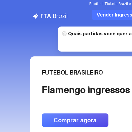
Football Tickets Brazil
Vender Ingres
Football Tickets Brazil: 
Quais partidas você quer as
FUTEBOL BRASILEIRO
Flamengo ingressos
Comprar agora