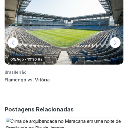
09/Ago - 19:30 Hs
Brasileirão
Co
Flamengo vs. Vitória
F
Postagens Relacionadas