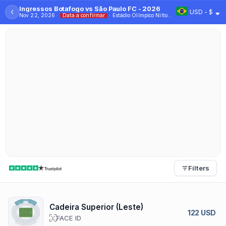
Ingressos Botafogo vs São Paulo FC - 2026
‹
USD - $
Nov 22, 2026 ·
Data a confirmar
· Estádio Olímpico Nilton Santos
Filters
Cadeira Superior (Leste)
122 USD
FACE ID