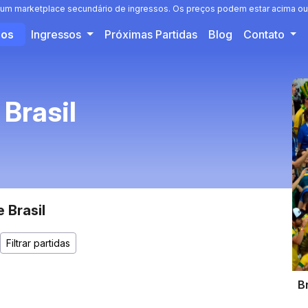
 é um marketplace secundário de ingressos. Os preços podem estar acima ou 
sos
Ingressos
Próximas Partidas
Blog
Contato
Brasil
 Brasil
Br