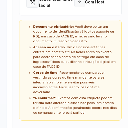
⭐
Com Host
Open
Open
facial
Documento obrigatório:
Você deve portar um
documento de identificação válido (passaporte ou
RG); em caso de FACE ID, é necessário levar o
documento utilizado no cadastro.
Acesso ao estádio:
Um de nossos anfitriões
entrará em contato até 48 horas antes do evento
para coordenar o ponto de entrega em caso de
ingressos físicos ou auxiliar na atribuição digital em
caso de FACE ID.
Cores do time:
Recomenda-se comparecer
vestindo as cores do time mandante para se
integrar ao ambiente e evitar possíveis
inconvenientes. Evite usar roupas do time
adversário.
"A confirmar":
Eventos com esta etiqueta podem
ter sua data alterada e ainda não possuem horário
definido. A confirmação geralmente ocorre nos dias
ou semanas anteriores à partida.