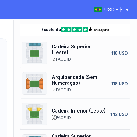
USD - $
Excelente
Cadeira Superior
(Leste)
118 USD
FACE ID
Arquibancada (Sem
Numeração)
118 USD
FACE ID
Cadeira Inferior (Leste)
142 USD
FACE ID
Cadeira Superior