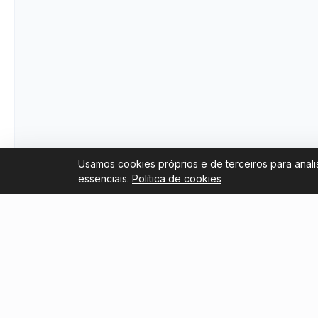
Usamos cookies próprios e de terceiros para anali
essenciais.
Política de cookies
Links úteis
Blog
Trustpilot Reviews
Como co
Flameng
Tripadvisor Reviews