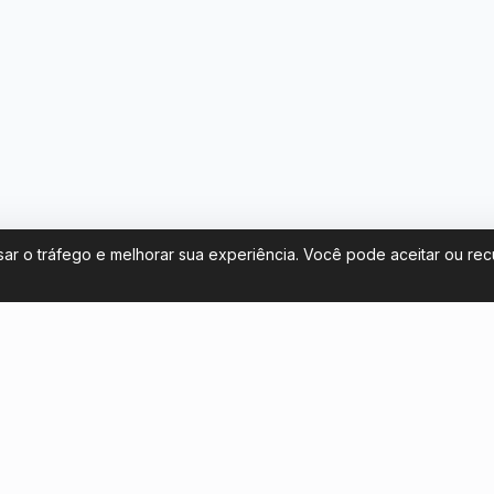
sar o tráfego e melhorar sua experiência. Você pode aceitar ou re
Fale conosco
mprar ingressos para o
contact@footballticketsbrazi
o na Copa Libertadores 2026
+54 11 58581961