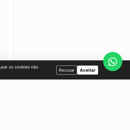
cusar os cookies não
Recusar
Aceitar
Venda conosco
l.com
Eu quero ser anfitrião
Eu quero colocar meus ingressos à