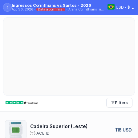
Ingressos Corinthians vs Santos - 2026
‹
USD - $
Ago 30, 2026 ·
Data a confirmar
· Arena Corinthians Ingressos Futebol Sao Paulo Brasil
Filters
Cadeira Superior (Leste)
118 USD
FACE ID