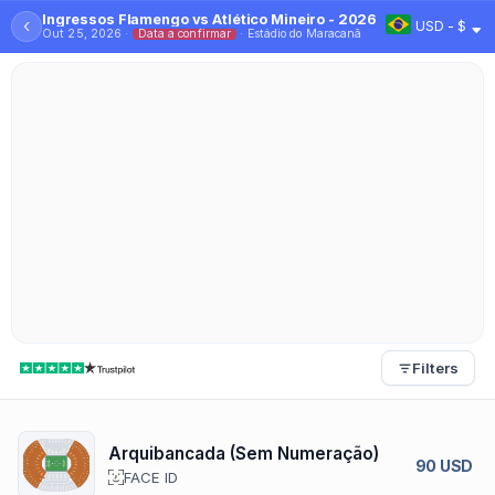
Ingressos Flamengo vs Atlético Mineiro - 2026
‹
USD - $
Out 25, 2026 ·
Data a confirmar
· Estádio do Maracanã
Filters
Arquibancada (Sem Numeração)
90 USD
FACE ID