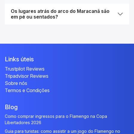
Os lugares atrás do arco do Maracanã são
em pé ou sentados?
Links úteis
Trustpilot Reviews
Tripadvisor Reviews
Sobre nós
Termos e Condições
Blog
Como comprar ingressos para o Flamengo na Copa
Libertadores 2026
Guia para turistas: como assistir a um jogo do Flamengo no