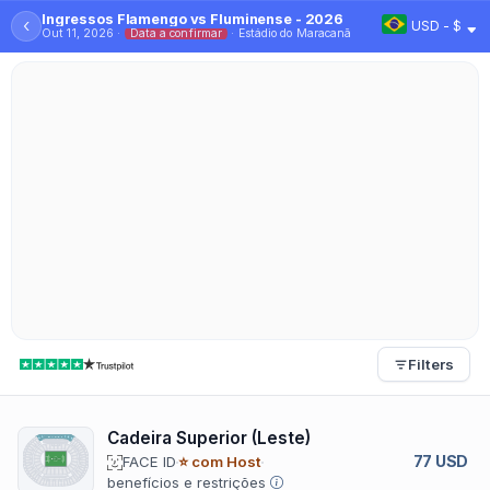
Ingressos Flamengo vs Fluminense - 2026
‹
USD - $
Out 11, 2026 ·
Data a confirmar
· Estádio do Maracanã
Filters
Cadeira Superior (Leste)
77 USD
FACE ID
⭐ com Host
benefícios e restrições