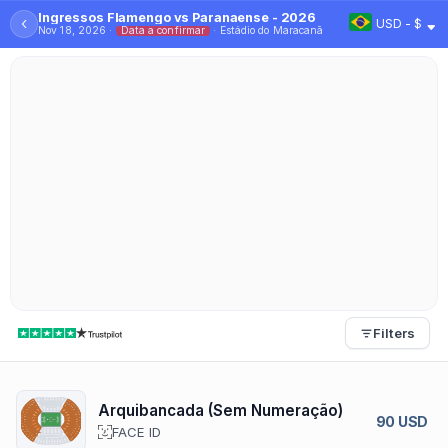
Ingressos Flamengo vs Paranaense - 2026
‹
USD - $
Nov 18, 2026 ·
Data a confirmar
· Estádio do Maracanã
Filters
Arquibancada (Sem Numeração)
90 USD
FACE ID