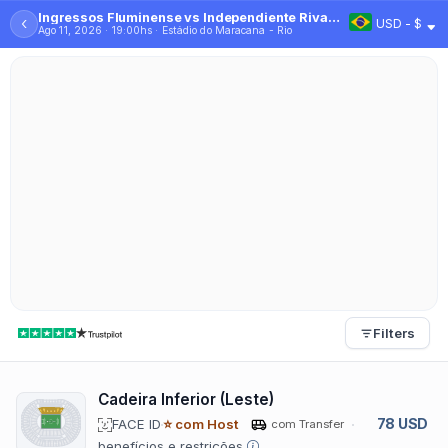
Ingressos Fluminense vs Independiente Rivadavia - 2026
‹
USD - $
Ago 11, 2026 · 19:00hs · Estádio do Maracana - Rio
Filters
Cadeira Inferior (Leste)
78 USD
FACE ID
⭐ com Host
com Transfer
benefícios e restrições