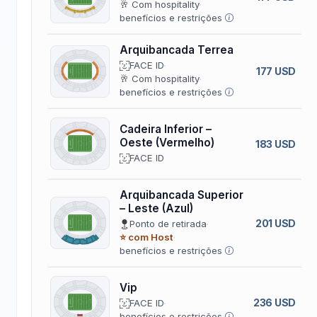
🥂 Com hospitality
benefícios e restrições
Arquibancada Terrea
FACE ID
177 USD
🥂 Com hospitality
benefícios e restrições
Cadeira Inferior –
Oeste (Vermelho)
183 USD
FACE ID
Arquibancada Superior
– Leste (Azul)
201 USD
Ponto de retirada
⭐ com Host
benefícios e restrições
Vip
236 USD
FACE ID
benefícios e restrições