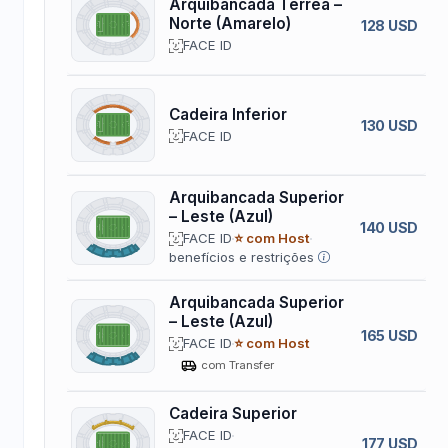
Arquibancada Terrea –
Norte (Amarelo)
128 USD
FACE ID
Cadeira Inferior
130 USD
FACE ID
Arquibancada Superior
– Leste (Azul)
140 USD
FACE ID
⭐ com Host
benefícios e restrições
Arquibancada Superior
– Leste (Azul)
165 USD
FACE ID
⭐ com Host
com Transfer
Cadeira Superior
FACE ID
177 USD