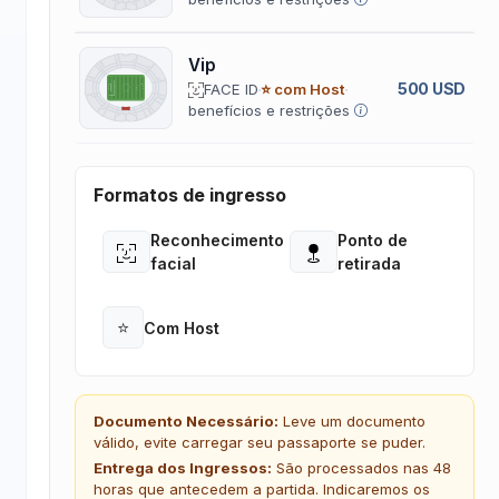
Vip
500 USD
FACE ID
⭐ com Host
benefícios e restrições
Formatos de ingresso
Reconhecimento
Ponto de
Open
Open
facial
retirada
⭐
Com Host
Open
Documento Necessário:
Leve um documento
válido, evite carregar seu passaporte se puder.
Entrega dos Ingressos:
São processados nas 48
horas que antecedem a partida. Indicaremos os