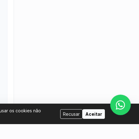
cusar os cookies não
Recusar
Aceitar