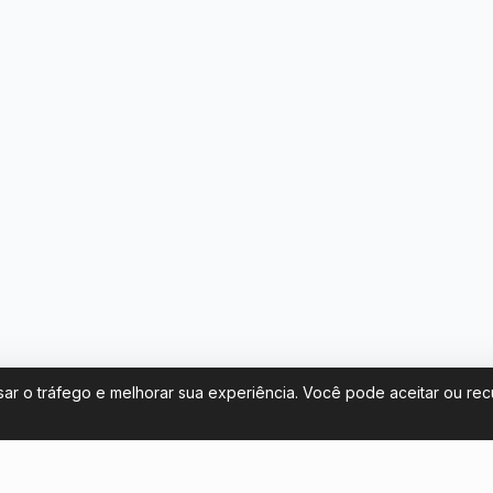
sar o tráfego e melhorar sua experiência. Você pode aceitar ou re