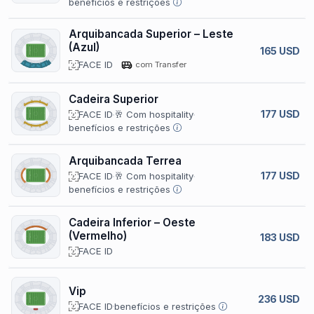
benefícios e restrições
Arquibancada Superior – Leste
(Azul)
165 USD
FACE ID
com Transfer
Cadeira Superior
177 USD
FACE ID
🥂 Com hospitality
benefícios e restrições
Arquibancada Terrea
177 USD
FACE ID
🥂 Com hospitality
benefícios e restrições
Cadeira Inferior – Oeste
(Vermelho)
183 USD
FACE ID
Vip
236 USD
FACE ID
benefícios e restrições