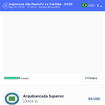
Ingressos São Paulo Fc vs Coritiba - 2026
‹
USD - $
Ago 15, 2026 · 21:00hs · Estadio MorumBIS
Filters
Arquibancada Superior
94 USD
FACE ID