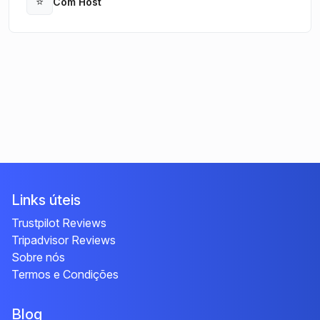
⭐
Com Host
Open
Links úteis
Trustpilot Reviews
Tripadvisor Reviews
Sobre nós
Termos e Condições
Blog