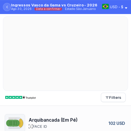
Ingressos Vasco da Gama vs Cruzeiro - 2026
‹
USD - $
Ago 30, 2026 ·
Data a confirmar
· Estadio São Januário
Filters
Arquibancada (Em Pé)
102 USD
FACE ID