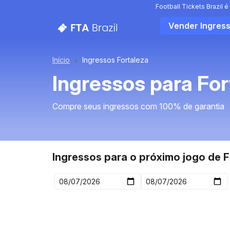
Football Tickets Brazil
Vender Ingres
Início
Ingressos Fortaleza
Ingressos para For
Compre seus ingressos com 100% de garantia
Ingressos para o próximo jogo de F