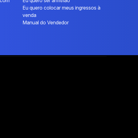
l.com
Eu quero ser anfitrião
Eu quero colocar meus ingressos à
venda
Manual do Vendedor