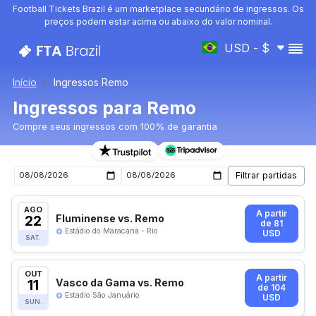
Football Tickets Brazil é um marketplace secundário de ingressos. Os
preços podem estar acima ou abaixo do valor nominal.
USD - $
Início
Ingressos Remo
Ingressos para Remo
Compre seus ingressos com 100% de garantia
Ingressos para o próximo jogo de Remo
AGO
A partir
22
Fluminense vs. Remo
de 81
Estádio do Maracana - Rio
USD
SAT.
OUT
A partir
11
Vasco da Gama vs. Remo
de 104
Estadio São Januário
USD
SUN.