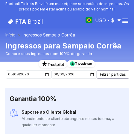
Football Tickets Brazil é um marketplace secundário de ingressos. Os
preços podem estar acima ou abaixo do valor nominal.
USD - $
Início
Ingressos Sampaio Corrêa
Ingressos para Sampaio Corrêa
Compre seus ingressos com 100% de garantia
Ingressos para o próximo jogo de Sampaio Corrêa
Garantia 100%
Suporte ao Cliente Global
Atendimento ao cliente abrangente no seu idioma, a
qualquer momento.