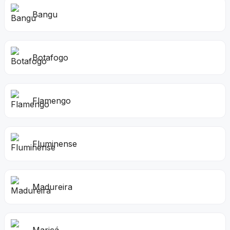
Bangu
Botafogo
Flamengo
Fluminense
Madureira