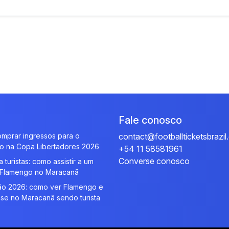
Fale conosco
mprar ingressos para o
contact@footballticketsbrazi
o na Copa Libertadores 2026
+54 11 58581961
Converse conosco
 turistas: como assistir a um
 Flamengo no Maracanã
rão 2026: como ver Flamengo e
se no Maracanã sendo turista