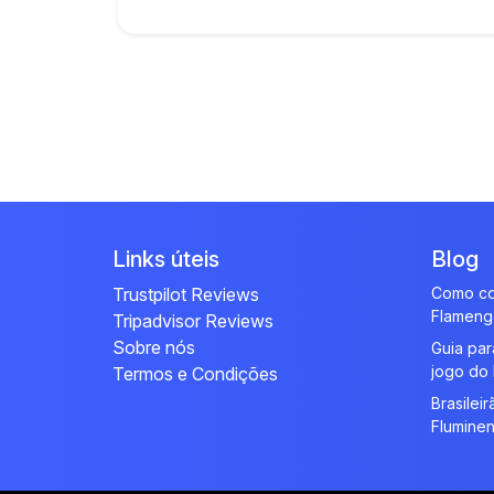
Links úteis
Blog
Trustpilot Reviews
Como co
Flameng
Tripadvisor Reviews
Sobre nós
Guia para
jogo do
Termos e Condições
Brasilei
Fluminen