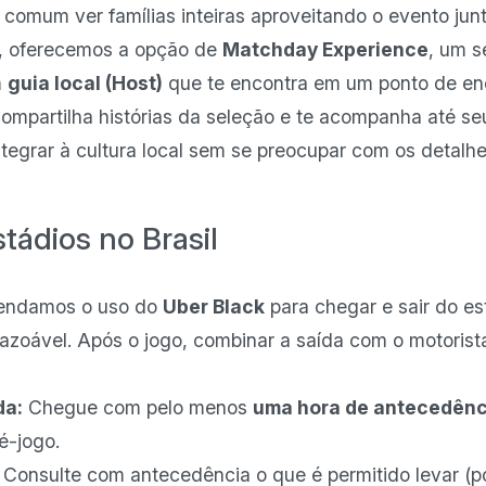
É comum ver famílias inteiras aproveitando o evento ju
e, oferecemos a opção de
Matchday Experience
, um s
m
guia local (Host)
que te encontra em um ponto de en
ompartilha histórias da seleção e te acompanha até se
ntegrar à cultura local sem se preocupar com os detalhes
stádios no Brasil
ndamos o uso do
Uber Black
para chegar e sair do es
azoável. Após o jogo, combinar a saída com o motorist
da:
Chegue com pelo menos
uma hora de antecedênc
é-jogo.
Consulte com antecedência o que é permitido levar (p