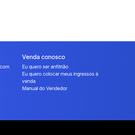
Venda conosco
l.com
Eu quero ser anfitrião
Eu quero colocar meus ingressos à
venda
Manual do Vendedor