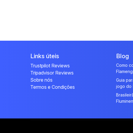
Links úteis
Blog
Trustpilot Reviews
Como co
Flameng
Tripadvisor Reviews
Sobre nós
Guia para
jogo do
Termos e Condições
Brasilei
Fluminen