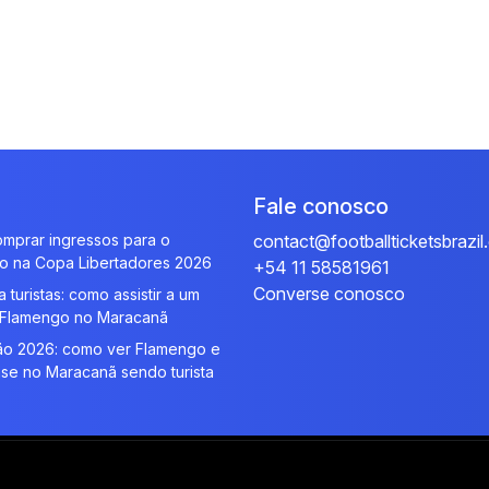
Fale conosco
mprar ingressos para o
contact@footballticketsbrazi
o na Copa Libertadores 2026
+54 11 58581961
Converse conosco
 turistas: como assistir a um
 Flamengo no Maracanã
rão 2026: como ver Flamengo e
se no Maracanã sendo turista